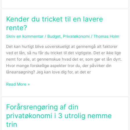
Kender du tricket til en lavere
Kender
du
rente?
tricket
Skriv en kommentar
/
Budget
,
Privatøkonomi
/
Thomas Holm
til
en
Det kan hurtigt blive uoverskueligt at gennemgå alt faktorer
lavere
ved et lån, så nu får du tricket til det vigtigste. Det er ikke lige
rente?
nemt for alle, at gennemskue hvad det er, som gør et lån dyrt.
Hvor mange forskellige aspekter tror du, der påvirker din
låneansøgning? Jeg kan love dig for, at det er
Read More »
Forårsrengøring af din
Forårsrengøring
af
privatøkonomi i 3 utrolig nemme
din
trin
privatøkonomi