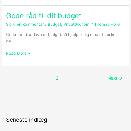
Gode råd til dit budget
Gode
råd
Skriv en kommentar
/
Budget
,
Privatøkonomi
/
Thomas Holm
til
dit
Gode råd til at lave et budget. Vi hjælper dig med at huske
budget
de….
Read More »
1
2
Next
→
Seneste indlæg