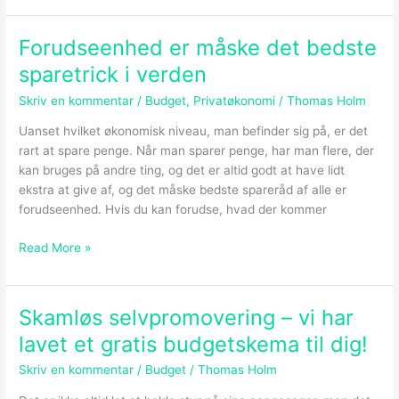
Forudseenhed er måske det bedste
Forudseenhed
er
sparetrick i verden
måske
Skriv en kommentar
/
Budget
,
Privatøkonomi
/
Thomas Holm
det
bedste
Uanset hvilket økonomisk niveau, man befinder sig på, er det
sparetrick
rart at spare penge. Når man sparer penge, har man flere, der
i
kan bruges på andre ting, og det er altid godt at have lidt
verden
ekstra at give af, og det måske bedste spareråd af alle er
forudseenhed. Hvis du kan forudse, hvad der kommer
Read More »
Skamløs selvpromovering – vi har
Skamløs
selvpromovering
lavet et gratis budgetskema til dig!
–
Skriv en kommentar
/
Budget
/
Thomas Holm
vi
har