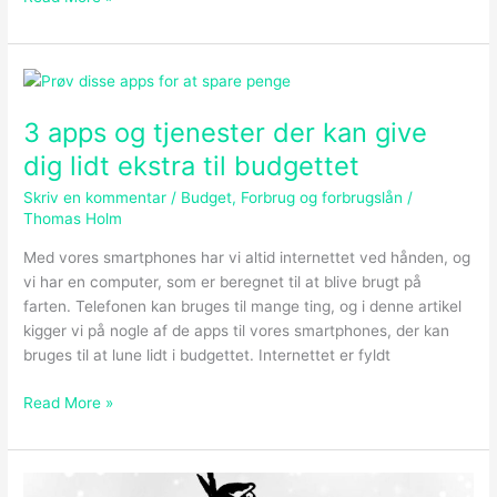
budget!
3
apps
3 apps og tjenester der kan give
og
tjenester
dig lidt ekstra til budgettet
der
Skriv en kommentar
/
Budget
,
Forbrug og forbrugslån
/
kan
Thomas Holm
give
dig
Med vores smartphones har vi altid internettet ved hånden, og
lidt
vi har en computer, som er beregnet til at blive brugt på
ekstra
farten. Telefonen kan bruges til mange ting, og i denne artikel
til
kigger vi på nogle af de apps til vores smartphones, der kan
budgettet
bruges til at lune lidt i budgettet. Internettet er fyldt
Read More »
Det