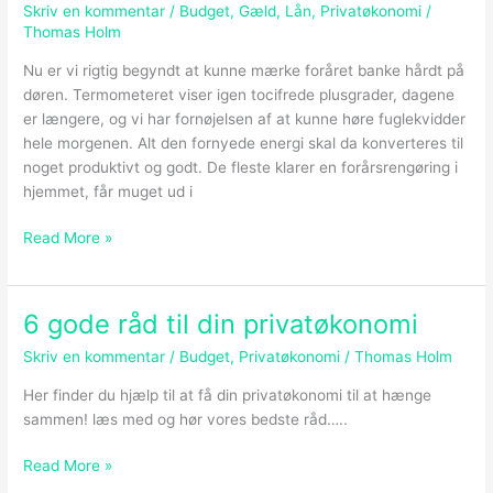
i
Skriv en kommentar
/
Budget
,
Gæld
,
Lån
,
Privatøkonomi
/
3
Thomas Holm
utrolig
Nu er vi rigtig begyndt at kunne mærke foråret banke hårdt på
nemme
døren. Termometeret viser igen tocifrede plusgrader, dagene
trin
er længere, og vi har fornøjelsen af at kunne høre fuglekvidder
hele morgenen. Alt den fornyede energi skal da konverteres til
noget produktivt og godt. De fleste klarer en forårsrengøring i
hjemmet, får muget ud i
Read More »
6 gode råd til din privatøkonomi
6
gode
Skriv en kommentar
/
Budget
,
Privatøkonomi
/
Thomas Holm
råd
til
Her finder du hjælp til at få din privatøkonomi til at hænge
din
sammen! læs med og hør vores bedste råd…..
privatøkonomi
Read More »