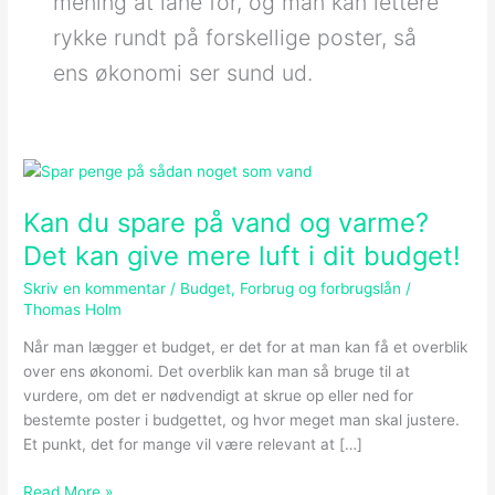
mening at låne for, og man kan lettere
rykke rundt på forskellige poster, så
ens økonomi ser sund ud.
Kan
du
Kan du spare på vand og varme?
spare
på
Det kan give mere luft i dit budget!
vand
Skriv en kommentar
/
Budget
,
Forbrug og forbrugslån
/
og
Thomas Holm
varme?
Det
Når man lægger et budget, er det for at man kan få et overblik
kan
over ens økonomi. Det overblik kan man så bruge til at
give
vurdere, om det er nødvendigt at skrue op eller ned for
mere
bestemte poster i budgettet, og hvor meget man skal justere.
luft
Et punkt, det for mange vil være relevant at […]
i
dit
Read More »