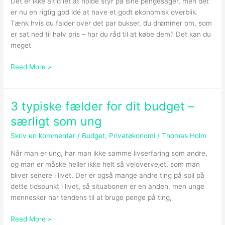
Det er ikke altid let at holde styr på sine pengesager, men det
lavet
er nu en rigtig god idé at have et godt økonomisk overblik.
et
Tænk hvis du falder over det par bukser, du drømmer om, som
gratis
er sat ned til halv pris – har du råd til at købe dem? Det kan du
budgetskema
meget
til
dig!
Read More »
3 typiske fælder for dit budget –
3
typiske
særligt som ung
fælder
Skriv en kommentar
/
Budget
,
Privatøkonomi
/
Thomas Holm
for
dit
Når man er ung, har man ikke samme livserfaring som andre,
budget
og man er måske heller ikke helt så velovervejet, som man
–
bliver senere i livet. Der er også mange andre ting på spil på
særligt
dette tidspunkt i livet, så situationen er en anden, men unge
som
mennesker har tendens til at bruge penge på ting,
ung
Read More »