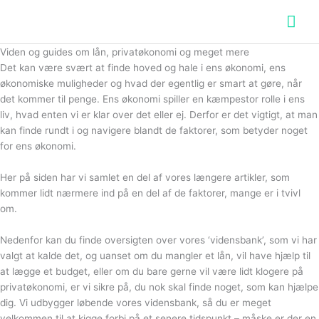
Hov
Viden og guides om lån, privatøkonomi og meget mere
Det kan være svært at finde hoved og hale i ens økonomi, ens
økonomiske muligheder og hvad der egentlig er smart at gøre, når
det kommer til penge. Ens økonomi spiller en kæmpestor rolle i ens
liv, hvad enten vi er klar over det eller ej. Derfor er det vigtigt, at man
kan finde rundt i og navigere blandt de faktorer, som betyder noget
for ens økonomi.
Her på siden har vi samlet en del af vores længere artikler, som
kommer lidt nærmere ind på en del af de faktorer, mange er i tvivl
om.
Nedenfor kan du finde oversigten over vores ‘vidensbank’, som vi har
valgt at kalde det, og uanset om du mangler et lån, vil have hjælp til
at lægge et budget, eller om du bare gerne vil være lidt klogere på
privatøkonomi, er vi sikre på, du nok skal finde noget, som kan hjælpe
dig. Vi udbygger løbende vores vidensbank, så du er meget
velkommen til at kigge forbi på et senere tidspunkt – måske er der en