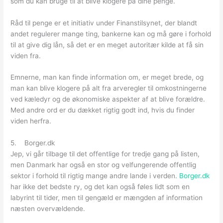
som du kan bruge til at blive klogere på dine penge.
Råd til penge er et initiativ under Finanstilsynet, der blandt
andet regulerer mange ting, bankerne kan og må gøre i forhold
til at give dig lån, så det er en meget autoritær kilde at få sin
viden fra.
Emnerne, man kan finde information om, er meget brede, og
man kan blive klogere på alt fra arveregler til omkostningerne
ved kæledyr og de økonomiske aspekter af at blive forældre.
Med andre ord er du dækket rigtig godt ind, hvis du finder
viden herfra.
5. Borger.dk
Jep, vi går tilbage til det offentlige for tredje gang på listen,
men Danmark har også en stor og velfungerende offentlig
sektor i forhold til rigtig mange andre lande i verden.
Borger.dk
har ikke det bedste ry, og det kan også føles lidt som en
labyrint til tider, men til gengæld er mængden af information
næsten overvældende.