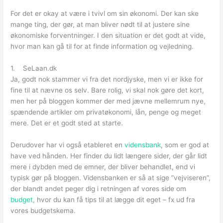
For det er okay at være i tvivl om sin økonomi. Der kan ske
mange ting, der gør, at man bliver nødt til at justere sine
økonomiske forventninger. I den situation er det godt at vide,
hvor man kan gå til for at finde information og vejledning.
1. SeLaan.dk
Ja, godt nok stammer vi fra det nordjyske, men vi er ikke for
fine til at nævne os selv. Bare rolig, vi skal nok gøre det kort,
men her på bloggen kommer der med jævne mellemrum nye,
spændende artikler om privatøkonomi, lån, penge og meget
mere. Det er et godt sted at starte.
Derudover har vi også etableret en
vidensbank
, som er god at
have ved hånden. Her finder du lidt længere sider, der går lidt
mere i dybden med de emner, der bliver behandlet, end vi
typisk gør på bloggen. Vidensbanken er så at sige ”vejviseren”,
der blandt andet peger dig i retningen af vores side om
budget
, hvor du kan få tips til at lægge dit eget – fx ud fra
vores budgetskema.