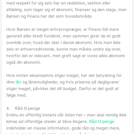
med respekt for sig selv har en redaktion, sektion eller
afdeling, som tager sig af økonomi, finanser og den slags, men
Børsen og Finans har det som hovedområde.
Hvor Børsen er meget erhvervspræget, er Finans lidt mere
generelt eller bredt funderet, men sammen giver de et godt
overblik over, hvad der sker i dansk økonomi. Hvis man ikke
selv er erhvervsdrivende, kunne man måske undre sig over,
hvorfor det er relevant, men groft sagt er vores alles økonomi
også din økonomi.
Hvis renten eksempelvis stiger meget, har det betydning for
dine
lån
og lånemuligheder, og hvis priserne på dagligvarer
stiger meget, påvirker det dit budget. Derfor er det godt at
følge med.
4. Råd til penge
Endnu en offentlig instans når listen her – man skal nemlig ikke
kimse ad offentlige steder at blive klogere.
Råd til penge
indeholder en masse information, gode råd og meget mere,