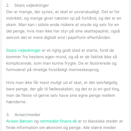
2. Skats vejledninger
Der er mange, der synes, at skat er uoverskueligt. Det er for
indviklet, og mange giver næsten op på forhånd, og det er en
skam. Man kan i sidste ende risikere at snyde sig selv for en
del penge, hvis man ikke har styr på sine skattepapirer, også
selvom det er mere digitalt end i papirform efterhånden.
Skats vejledninger
er et rigtig godt sted at starte, fordi de
kommer fra hestens egen mund, og så er de faktisk ikke så
komplicerede, som man kunne frygte. De er illustrerede og
formuleret på rimelige forståeligt menneskesprog.
Hvis man ikke får mest muligt ud af skat, er det selvfølgelig
bare penge, der går til fællesskabet, og det er jo en god ting,
men de fleste vil gerne selv have sine egne penge mellem
hænderne.
3. Aviser/medier
Avisen Børsen
og
netmediet finans.dk
er to klassiske steder at
finde information om økonomi og penge. Alle større medier