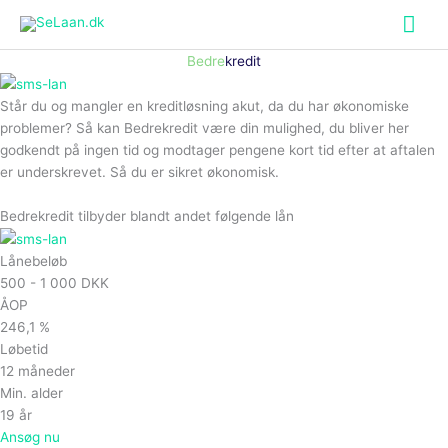
Hov
Bedre
kredit
Står du og mangler en kreditløsning akut, da du har økonomiske
problemer? Så kan Bedrekredit være din mulighed, du bliver her
godkendt på ingen tid og modtager pengene kort tid efter at aftalen
er underskrevet. Så du er sikret økonomisk.
Bedrekredit tilbyder blandt andet følgende lån
Lånebeløb
500 - 1 000 DKK
ÅOP
246,1 %
Løbetid
12 måneder
Min. alder
19 år
Ansøg nu