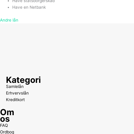
Have statsborgerskab
Have en Netbank
Andre lån
Kategori
Samlelån
Erhvervslån
Kreditkort
Om
os
FAQ
Ordbog